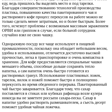
еду, ведь пришлось бы выделять место и под тарелки.
Благодаря совершенствованию технологий производства
пластика, повышению качества пакетированного чая и
растворимого кофе процесс перекусов на работе можно не
только сделать менее затратным, но и более быстрым. Более
того, исчезнут проблемы с возможным массовым заражением
ОРВИ или гриппом в случае, если больной сотрудник
случайно взял не свою чашку.
Одноразовую посуду все чаще используют в пищевой
промышленности, поскольку она обладает небольшим весом,
удобна в использовании, отличается достаточно высокой
прочностью, легка в транспортировке и очень компактна в
хранении. Для кофе предоставляются специальные чашки
меньшего объема, способные дольше сохранять тепло
напитка, а сам напиток очень быстро готовится из
растворимых гранул. Использование пластиковых ложек,
тарелок, вилок и ножей поможет быстро и полноценно
перекусить во время обеденного перерыва. Пакетированный
чай быстро заваривается. Благодаря тому, что сахар
поставляется в стиках или кубиках рафинада возле кулера
никогда вы не заметите россыпи сахара-песка. Сахар в
напитке удобно растворить размешивателем, а съесть десерт
поможет удобная чайная ложечка.