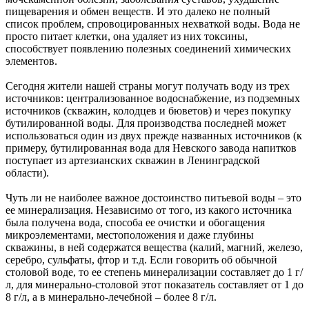
пищеварения и обмен веществ. И это далеко не полный
список проблем, спровоцированных нехваткой воды. Вода не
просто питает клетки, она удаляет из них токсины,
способствует появлению полезных соединений химических
элементов.
Сегодня жители нашей страны могут получать воду из трех
источников: централизованное водоснабжение, из подземных
источников (скважин, колодцев и бюветов) и через покупку
бутилированной воды. Для производства последней может
использоваться один из двух прежде названных источников (к
примеру, бутилированная вода для Невского завода напитков
поступает из артезианских скважин в Ленинградской
области).
Чуть ли не наиболее важное достоинство питьевой воды – это
ее минерализация. Независимо от того, из какого источника
была получена вода, способа ее очистки и обогащения
микроэлементами, местоположения и даже глубины
скважины, в ней содержатся вещества (калий, магний, железо,
серебро, сульфаты, фтор и т.д. Если говорить об обычной
столовой воде, то ее степень минерализации составляет до 1 г/
л, для минерально-столовой этот показатель составляет от 1 до
8 г/л, а в минерально-лечебной – более 8 г/л.